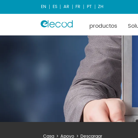
EN
ES
AR
FR
PT
ZH
productos
Sol
Casa
>
Apoyo
>
Descargar