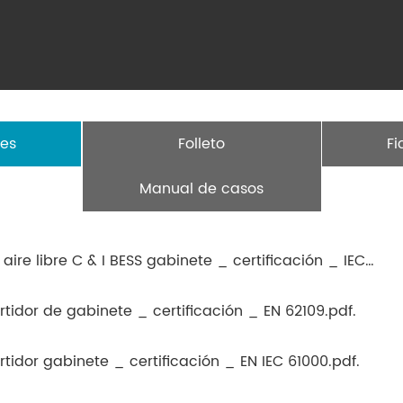
nes
Folleto
Fi
Manual de casos
Elecod _ 125kW _ 253kWh _ al aire libre C & I BESS gabinete _ certificación _ IEC62619
idor de gabinete _ certificación _ EN 62109.pdf.
idor gabinete _ certificación _ EN IEC 61000.pdf.