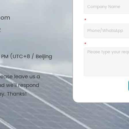
.com
*
WhatsApp
2
*
Message
 PM (UTC+8 / Beijing
lease leave us a
d we'll respond
ay. Thanks!