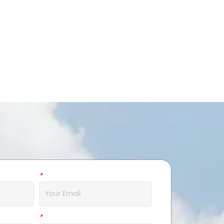
*
Email
*
Address