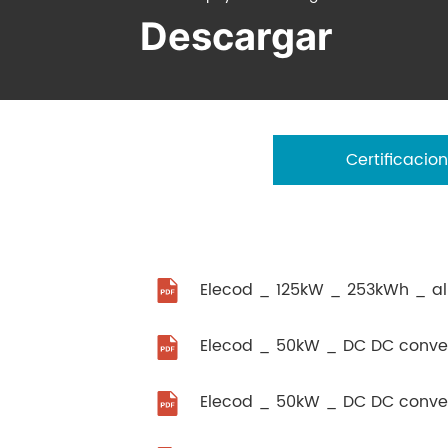
Descargar
Certificacio
Elecod _ 50kW _ DC DC convert
Elecod _ 50kW _ DC DC convert