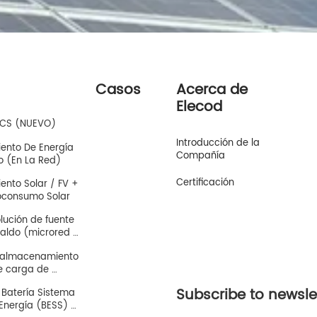
Casos
Acerca de
Elecod
 PCS (NUEVO)
Introducción de la
nto De Energía 
Compañía
o (En La Red)
Certificación
nto Solar / FV + 
toconsumo Solar
ución de fuente 
aldo (microred / 
e almacenamiento 
e carga de 
Subscribe to newsle
 Batería Sistema 
nergía (BESS) 