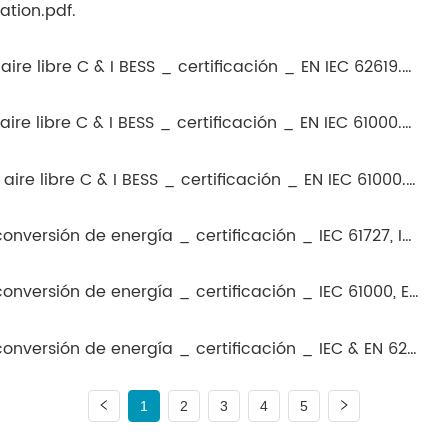
ation.pdf.
Elecod _ 215kW _ 418kWh _ al aire libre C & I BESS _ certificación _ EN IEC 62619.pdf.
Elecod _ 125kW _ 261kWh _ al aire libre C & I BESS _ certificación _ EN IEC 61000.pdf.
Elecod _ 125kW _ 253kWh _ al aire libre C & I BESS _ certificación _ EN IEC 61000.pdf.
Elecod _ 215kW _ sistema de conversión de energía _ certificación _ IEC 61727, IEC 62116.pdf.
Elecod _ 215kW _ sistema de conversión de energía _ certificación _ IEC 61000, EN 62920.pdf.
Elecod _ 215kW _ sistema de conversión de energía _ certificación _ IEC & EN 62109, IEC & EN 62477.pdf.
1
2
3
4
5