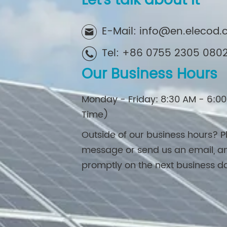
Let's talk about it
E-Mail: info@en.elecod
Tel: +86 0755 2305 080
Our Business Hours
Monday - Friday: 8:30 AM - 6:00
Time)
Outside of our business hours? P
message or send us an email, an
promptly on the next business d