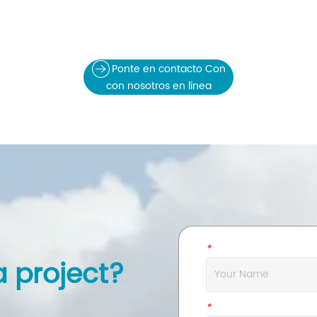
Ponte en contacto Con
con nosotros en línea
*
Name
a project?
*
Company