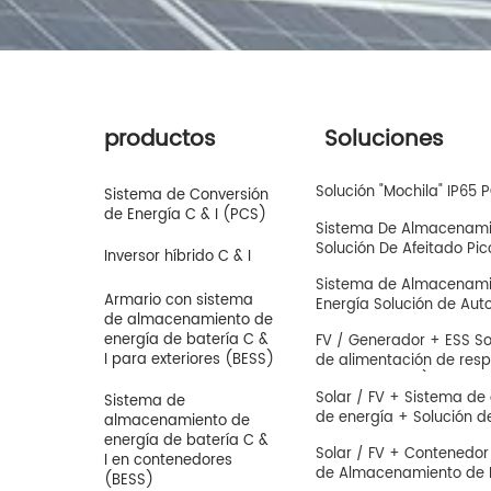
productos
Soluciones
Solución "Mochila" IP65
Sistema de Conversión
de Energía C & I (PCS)
Sistema De Almacenamie
Solución De Afeitado Pic
Inversor híbrido C & I
Sistema de Almacenamie
Armario con sistema
Energía Solución de Au
de almacenamiento de
energía de batería C &
FV / Generador + ESS Sol
I para exteriores (BESS)
de alimentación de resp
fuera de la red)
Solar / FV + Sistema d
Sistema de
de energía + Solución d
almacenamiento de
estación EV
energía de batería C &
Solar / FV + Contenedor
I en contenedores
de Almacenamiento de E
(BESS)