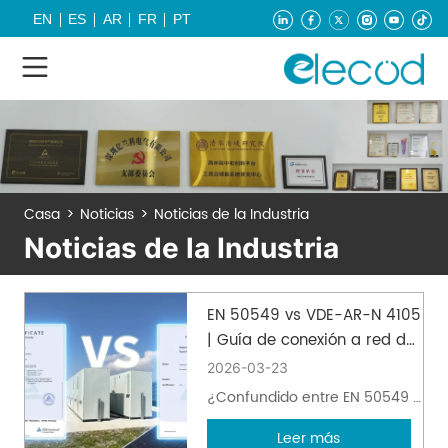
EN
ES
AR
FR
PT
Casa
>
Noticias
>
Noticias de la Industria
Noticias de la Industria
EN 50549 vs VDE-AR-N 4105
| Guía de conexión a red de
Europa para
2026-03-23
almacenamiento de energía
¿Confundido entre EN 50549 y
VDE-AR-N 4105? Aprenda las
Leer más
diferencias clave, los desafíos