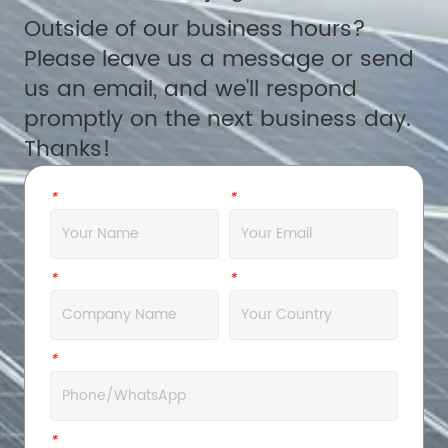
Outside of our business hours?
Please leave us a message or send
us an email, and we'll respond
promptly on the next business day.
Thanks!
*
Name
*
Email
*
Company
*
Address
*
WhatsApp
*
Message