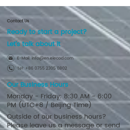
Contact Us
Ready to start a project?
Let's talk about it
E-Mail: info@en.elecod.com
Tel: +86 0755 2305 0802
Our Business Hours
Monday - Friday: 8:30 AM - 6:00
PM (UTC+8 / Beijing Time)
Outside of our business hours?
Please leave us a message or send