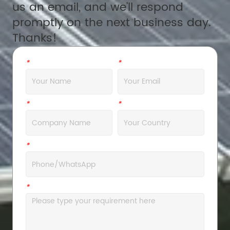
us an email, and we'll respond
promptly on the next business day.
Thanks!
*
Name
*
Email
*
Company
*
Address
*
WhatsApp
*
Message