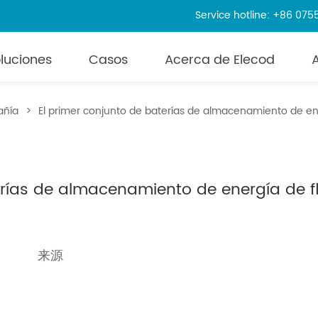
Service hotline: +86 07
luciones
Casos
Acerca de Elecod
añía
>
El primer conjunto de baterías de almacenamiento de ener
erías de almacenamiento de energía de fl
a
来源