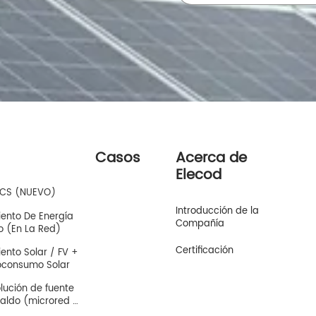
Casos
Acerca de
Elecod
 PCS (NUEVO)
Introducción de la
nto De Energía 
Compañía
o (En La Red)
Certificación
nto Solar / FV + 
toconsumo Solar
ución de fuente 
aldo (microred / 