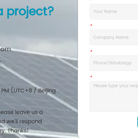
*
Name
a project?
*
Company
.com
*
WhatsApp
2
*
Message
 PM (UTC+8 / Beijing
lease leave us a
d we'll respond
ay. Thanks!