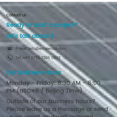
Contact Us
Ready to start a project?
Let's talk about it
E-Mail: info@en.elecod.com
Tel: +86 0755 2305 0802
Our Business Hours
Monday - Friday: 8:30 AM - 6:00
PM (UTC+8 / Beijing Time)
Outside of our business hours?
Please leave us a message or send