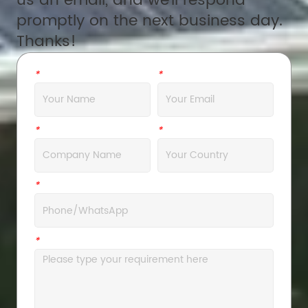
us an email, and we'll respond
promptly on the next business day.
Thanks!
*
Name
*
Email
*
Company
*
Address
*
WhatsApp
*
Message