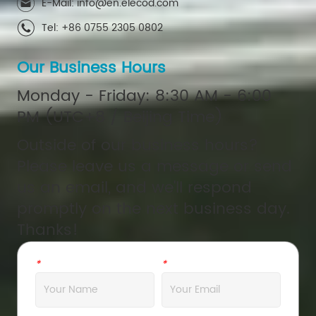
E-Mail: info@en.elecod.com
Tel: +86 0755 2305 0802
Our Business Hours
Monday - Friday: 8:30 AM - 6:00
PM (UTC+8 / Beijing Time)
Outside of our business hours?
Please leave us a message or send
us an email, and we'll respond
promptly on the next business day.
Thanks!
*
Name
*
Email