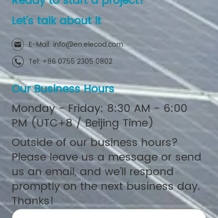
Ready to start a project?
Let's talk about it
E-Mail: info@en.elecod.com
Tel: +86 0755 2305 0802
Our Business Hours
Monday - Friday: 8:30 AM - 6:00
PM (UTC+8 / Beijing Time)
Outside of our business hours?
Please leave us a message or send
us an email, and we'll respond
promptly on the next business day.
Thanks!