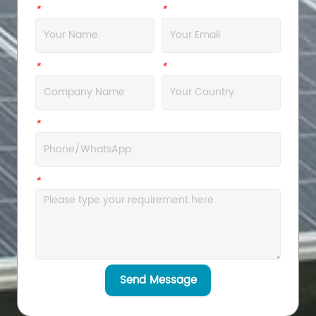
*
Name
*
Email
*
Company
*
Address
*
WhatsApp
*
Message
Send Message