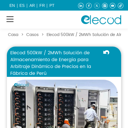
EN
ES
AR
FR
PT
Casa
>
Casos
>
Elecod 500kW / 2MWh Solución de Almacen
Elecod 500kW / 2MWh Solución de
Almacenamiento de Energía para
Arbitraje Dinámico de Precios en la
Fábrica de Perú