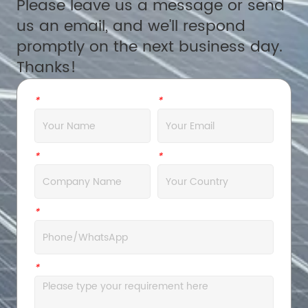
Please leave us a message or send
us an email, and we'll respond
promptly on the next business day.
Thanks!
*
Name
*
Email
*
Company
*
Address
*
WhatsApp
*
Message