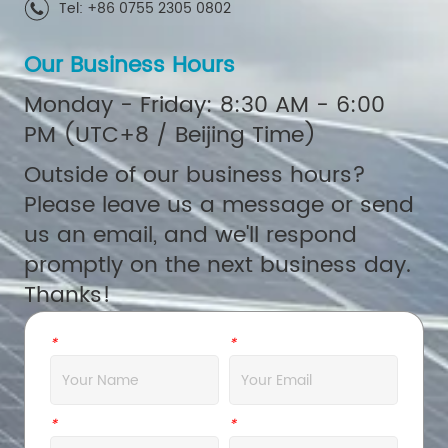
Tel: +86 0755 2305 0802
Our Business Hours
Monday - Friday: 8:30 AM - 6:00
PM (UTC+8 / Beijing Time)
Outside of our business hours?
Please leave us a message or send
us an email, and we'll respond
promptly on the next business day.
Thanks!
*
Name
*
Email
*
Company
*
Address