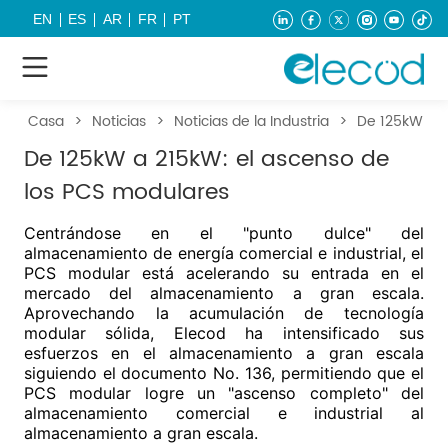
EN
ES
AR
FR
PT
Casa
>
Noticias
>
Noticias de la Industria
>
De 125kW a 2
De 125kW a 215kW: el ascenso de
los PCS modulares