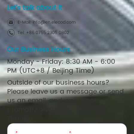
Let's talk about it
E-Mail: info@en.elecod.com
Tel: +86 0755 2305 0802
Our Business Hours
Monday - Friday: 8:30 AM - 6:00
PM (UTC+8 / Beijing Time)
Outside of our business hours?
Please leave us a message or send
us an email, and we'll respond
promptly on the next business day.
Thanks!
*
Name
*
Email