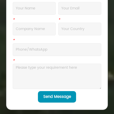
*
Company
*
Address
*
WhatsApp
*
Message
Send Message