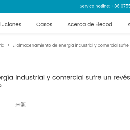
Service hotline: +86 07
luciones
Casos
Acerca de Elecod
ria
>
El almacenamiento de energía industrial y comercial sufre
gía industrial y comercial sufre un revé
?
a
来源