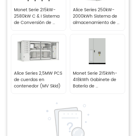
Monet Serie 215kW-
Alice Series 250kW-
2580kW C & I Sistema 
2000kWh Sistema de 
de Conversión de 
almacenamiento de 
Energía (PCS)
energía de batería C & 
I en contenedores 
(BESS)
Alice Series 2,5MW PCS 
Monet Serie 215kWh-
de cuerdas en 
418kWh Gabinete de 
contenedor (MV Skid)
Batería de 
Almacenamiento de 
Energía C & I