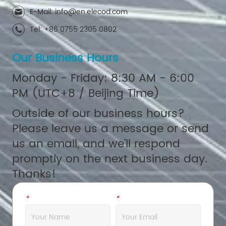
E-Mail: info@en.elecod.com
Tel: +86 0755 2305 0802
Our Business Hours
Monday - Friday: 8:30 AM - 6:00
PM (UTC+8 / Beijing Time)
Outside of our business hours?
Please leave us a message or send
us an email, and we'll respond
promptly on the next business day.
Thanks!
*
Name
*
Email