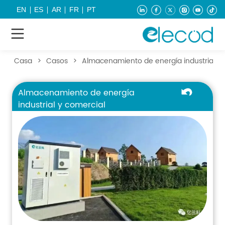
EN
ES
AR
FR
PT
Casa
>
Casos
>
Almacenamiento de energía industrial y 
Almacenamiento de energía
industrial y comercial