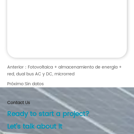
Anterior：
Fotovoltaica + almacenamiento de energía +
red, dual bus AC y DC, microrred
Próximo:
Sin datos
Contact Us
Ready to start a project?
Let's talk about it