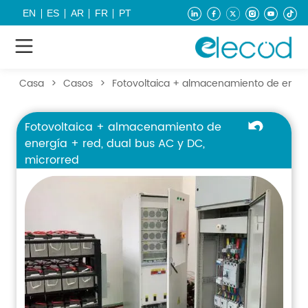
EN
ES
AR
FR
PT
Casa
>
Casos
>
Fotovoltaica + almacenamiento de energí
Fotovoltaica + almacenamiento de
energía + red, dual bus AC y DC,
microrred