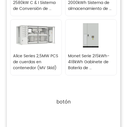
2580kW C & I Sistema 
2000kWh Sistema de 
de Conversión de 
almacenamiento de 
Energía (PCS)
energía de batería C & 
I en contenedores 
(BESS)
Alice Series 2,5MW PCS 
Monet Serie 215kWh-
de cuerdas en 
418kWh Gabinete de 
contenedor (MV Skid)
Batería de 
Almacenamiento de 
Energía C & I
botón