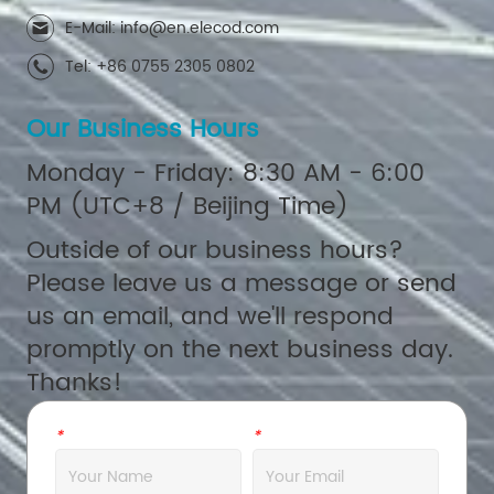
E-Mail: info@en.elecod.com
Tel: +86 0755 2305 0802
Our Business Hours
Monday - Friday: 8:30 AM - 6:00
PM (UTC+8 / Beijing Time)
Outside of our business hours?
Please leave us a message or send
us an email, and we'll respond
promptly on the next business day.
Thanks!
*
Name
*
Email